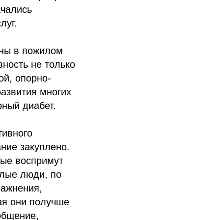
ачались
луг.
ьны в пожилом
вность не только
ой, опорно-
развития многих
рный диабет.
тивного
ание закуплено.
ные воспримут
илые люди, по
ражнения,
ая они получше
общение,