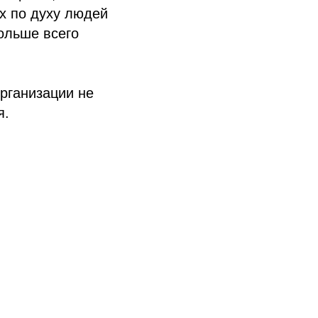
х по духу людей
больше всего
рганизации не
я.