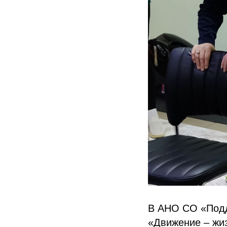
В АНО СО «Подд
«Движение – жи