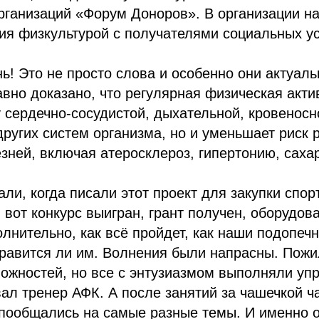
рганизаций «Форум Доноров». В организации н
ия физкультурой с получателями социальных ус
ь! Это не просто слова и особенно они актуал
авно доказано, что регулярная физическая акти
 сердечно-сосудистой, дыхательной, кровеносн
других систем организма, но и уменьшает риск 
зней, включая атеросклероз, гипертонию, саха
ли, когда писали этот проект для закупки спор
 вот конкурс выигран, грант получен, оборудов
лнительно, как всё пройдет, как наши подопеч
нравится ли им. Волнения были напрасны. Пож
ожностей, но все с энтузиазмом выполняли уп
ал тренер АФК. А после занятий за чашечкой ч
 пообщались на самые разные темы. И именно 